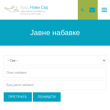
Main
Tog
nav
navigation
Јавне набавке