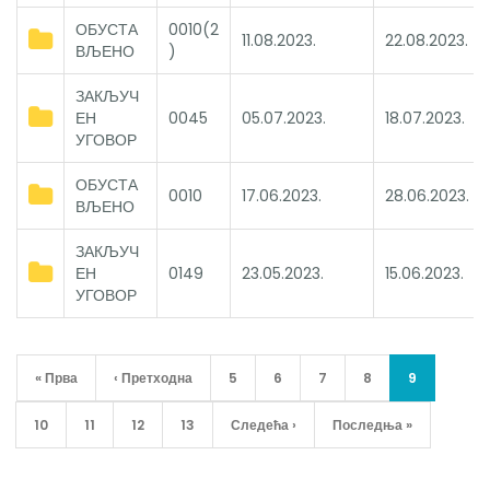
ОБУСТА
0010(2
11.08.2023.
22.08.2023.
ВЉЕНО
)
ЗАКЉУЧ
ЕН
0045
05.07.2023.
18.07.2023.
УГОВОР
ОБУСТА
0010
17.06.2023.
28.06.2023.
ВЉЕНО
ЗАКЉУЧ
ЕН
0149
23.05.2023.
15.06.2023.
УГОВОР
Pagination
First
« Прва
Previous
‹ Претходна
Page
5
Page
6
Page
7
Page
8
Current
9
page
page
page
Page
10
Page
11
Page
12
Page
13
Next
Следећа ›
Last
Последња »
page
page