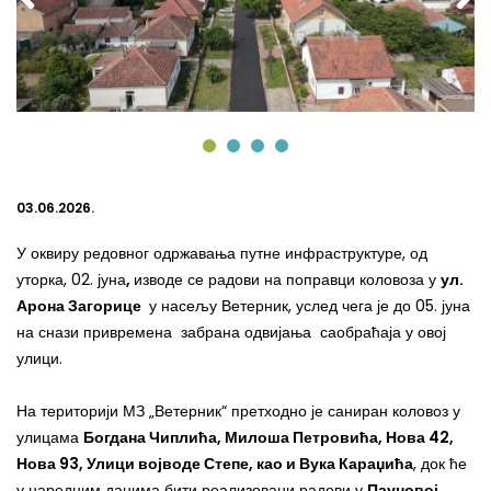
03.06.2026.
У оквиру редовног одржавања путне инфраструктуре, од
уторка, 02. јуна
,
изводе се радови на поправци коловоза у
ул.
Арона Загорице
у насељу Ветерник, услед чега је до 05. јуна
на снази привремена забрана одвијања саобраћаја у овој
улици
.
Н
а територији МЗ „
Ветерник
“
претходно је
саниран коловоз
у
улицама
Богдана Чиплића, Милоша Петровића, Нова 42,
Нова 93, Улици војводе Степе, као и Вука Караџића
, док ће
у
наредним данима бити реализовани радови у
Пауновој