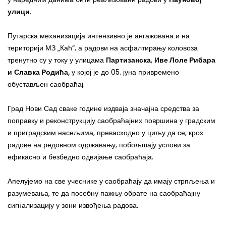
улици
.
Путарска механизација интензивно је ангажована и на
територији МЗ „Каћ“, а радови на асфалтирању коловоза
тренутно су у току
у улицама
Партизанска
,
Иве Лоле Рибара
и
Славка Родића,
у којој је до 05. јуна привремено
обустављен саобраћај.
Град
Нови Сад сваке године издваја значајна средства за
поправку и реконструкцију саобраћајних површина у градским
и приградским насељима, превасходно у циљу да се, кроз
радове на редовном одржавању, побољшају услови за
ефикасно и безбедно одвијање саобраћаја.
Апелујемо на све учеснике у саобраћају да имају стрпљења и
разумевања, те да посебну пажњу обрате на саобраћајну
сигнализацију у зони извођења радова.