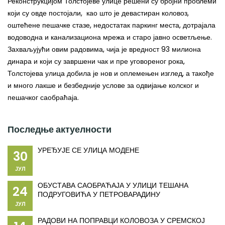
Реконструкцијом Толстојеве улице решени су бројни проблеми
који су овде постојали, као што је девастиран коловоз,
оштећене пешачке стазе, недостатак паркинг места, дотрајала
водоводна и канализациона мрежа и старо јавно осветљење.
Захваљујући овим радовима, чија је вредност 93 милиона
динара и који су завршени чак и пре уговореног рока,
Толстојева улица добила је нов и оплемењен изглед, а такође
и много лакше и безбедније услове за одвијање колског и
пешачког саобраћаја.
Последње актуелности
УРЕЂУЈЕ СЕ УЛИЦА МОДЕНЕ
30
ЈУЛ
ОБУСТАВА САОБРАЋАЈА У УЛИЦИ TЕШАНА
24
ПОДРУГОВИЋА У ПЕТРОВАРАДИНУ
ЈУЛ
РАДОВИ НА ПОПРАВЦИ КОЛОВОЗА У СРЕМСКОЈ