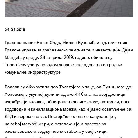
24.04.2019.
Градоначелник Новог Сада, Милош Вучевић, и в.д. начелник
Градске управе за грађевинско земљиште и инвестиције, Дејан
Мандић, у среду, 24. априла 2019. године, обишли су
Толстојеву улицу поводом завршетка радова на изградњи
комуналне инфраструктуре.
Радови су обухватили део Толстојеве улице, од Пушкинове до
Хоповске, у укупној дужини од око 440м, а на овој деоници
изграђен је коловоз, обостране пешачке стазе, паркинзи, нова
водоводна и канализациона мрежа, као и јавно осветљење са
ЛЕД извором светла. Постојеће зеленило сачувано је у
највећој могућој мери, а остављен је и простор за
озелењавање и садњу нових стабала у овој улици.